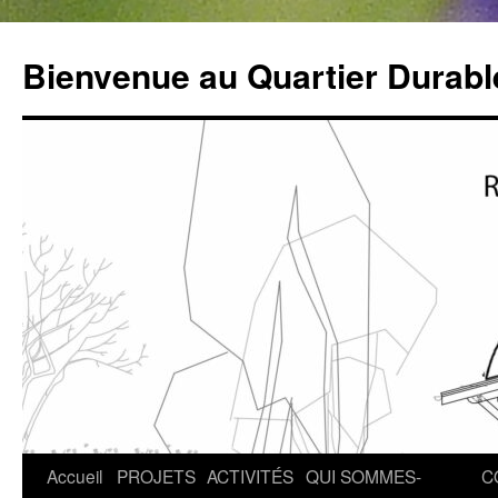
Bienvenue au Quartier Durabl
Aller
Accueil
PROJETS
ACTIVITÉS
QUI SOMMES-
C