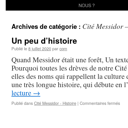
au
NOUS ?
contenu
Cité Messidor –
Archives de catégorie :
Un peu d’histoire
Publié le
8 juillet 2020
par
cqm
Quand Messidor était une forêt, Un text
Pourquoi toutes les drèves de notre Cit
elles des noms qui rappellent la culture 
une très longue histoire, qui débute en
lecture
→
sur
Publié dans
Cité Messidor - Histoire
|
Commentaires fermés
Un
peu
d’his