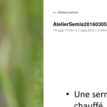
au
←
Alimentation
contenu
AtelierSemis20160305
Par
cqm
|
Publié le
7 mars 2016
|
La taill