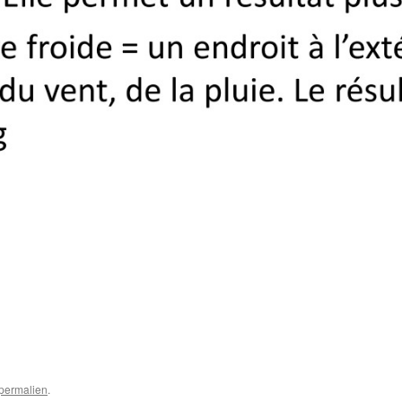
permalien
.