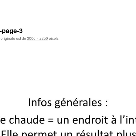
-page-3
e originale est de
3000 × 2250
pixels