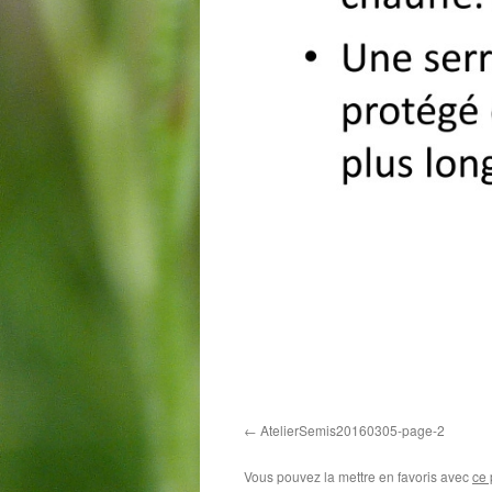
AtelierSemis20160305-page-2
Vous pouvez la mettre en favoris avec
ce 