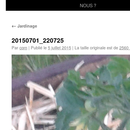
au
NOUS ?
contenu
←
Jardinage
20150701_220725
Par
cqm
|
Publié le
5 juillet 2015
|
La taille originale est de
2560 