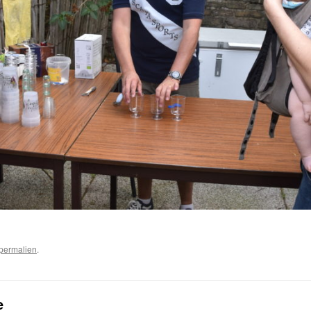
permalien
.
e