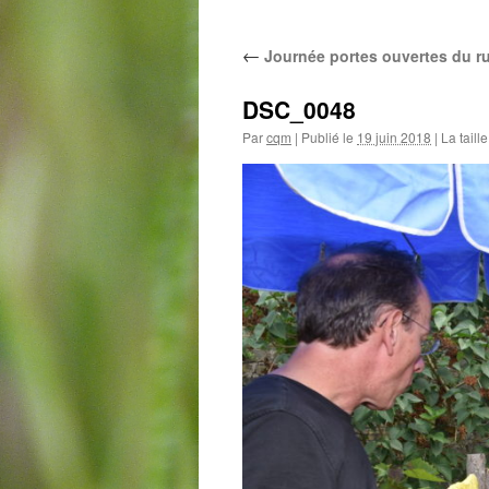
au
←
Journée portes ouvertes du r
contenu
DSC_0048
Par
cqm
|
Publié le
19 juin 2018
|
La taill