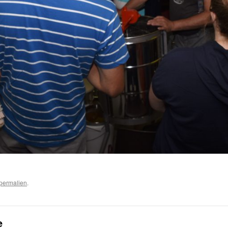
permalien
.
e