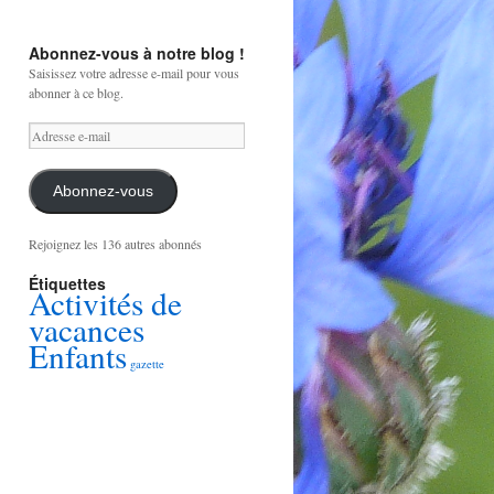
Abonnez-vous à notre blog !
Saisissez votre adresse e-mail pour vous
abonner à ce blog.
Adresse
e-
mail
Abonnez-vous
Rejoignez les 136 autres abonnés
Étiquettes
Activités de
vacances
Enfants
gazette