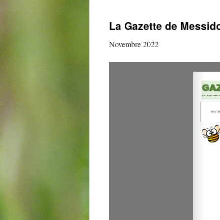
au
La Gazette de Messid
contenu
Novembre 2022