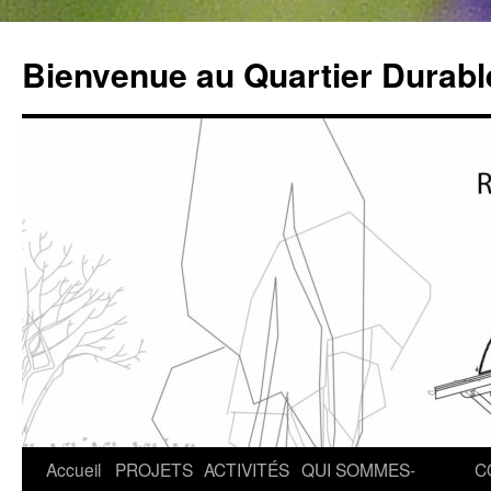
Bienvenue au Quartier Durabl
Aller
Accueil
PROJETS
ACTIVITÉS
QUI SOMMES-
C