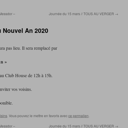
 Messdor –
Journée du 15 mars // TOUS AU VERGER
→
u Nouvel An 2020
ura pas lieu. Il sera remplacé par
An »
 au Club House de 12h à 15h.
viter vos voisins.
isins
. Vous pouvez le mettre en favoris avec
ce permalien
.
 Messdor –
Journée du 15 mars // TOUS AU VERGER
→