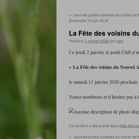
au
←
Journée portes ouvertes du rucher de
contenu
Dimanche 10 juin 2018
La Fête des voisins d
Publié le
1 janvier 2020
par
cqm
Ce jeudi 2 janvier, le jeudi Club n’a
« La Fête des voisins du Nouvel 
le samedi 11 janvier 2020 prochain
Venez nombreux et n’hésitez pas à in
Ce contenu a été publié dans
Fête des vo
←
Journée portes ouvertes du rucher de