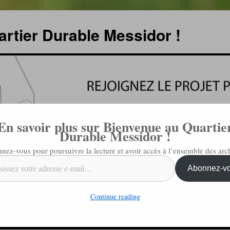
rtier Durable Messidor !
En savoir plus sur Bienvenue au Quartie
Durable Messidor !
nez-vous pour poursuivre la lecture et avoir accès à l’ensemble des arch
Abonnez-v
Continue reading
QUI SOMMES-NOUS ?
CONTACTS
RESSOURCES