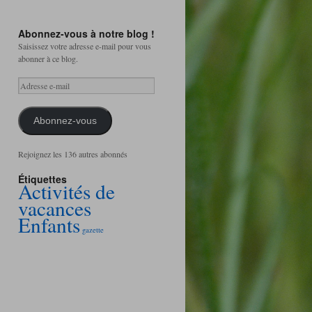
Abonnez-vous à notre blog !
Saisissez votre adresse e-mail pour vous
abonner à ce blog.
Adresse
e-
mail
Abonnez-vous
Rejoignez les 136 autres abonnés
Étiquettes
Activités de
vacances
Enfants
gazette