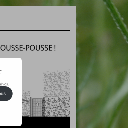
r
ives.
ous